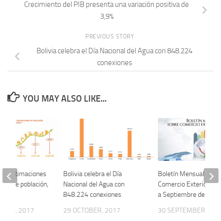
Crecimiento del PIB presenta una variación positiva de
3,9%
PREVIOUS STORY
Bolivia celebra el Día Nacional del Agua con 848.224
conexiones
YOU MAY ALSO LIKE...
a: estimaciones
Bolivia celebra el Día
Boletín Mensual sobr
nes de población,
Nacional del Agua con
Comercio Exterior de 
020
848.224 conexiones
a Septiembre de 201
MBER, 2017
29 OCTOBER, 2017
30 SEPTEMBER, 201