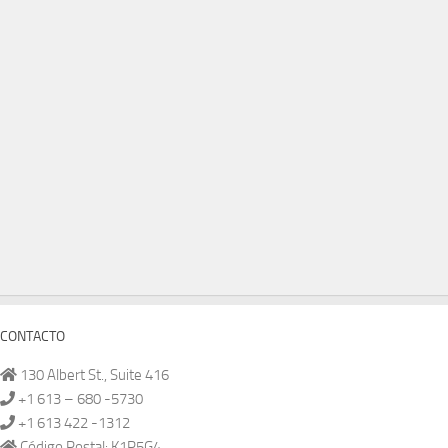
CONTACTO
130 Albert St., Suite 416
+1 613 – 680 -5730
+1 613 422 -1312
Código Postal: K1P5G4