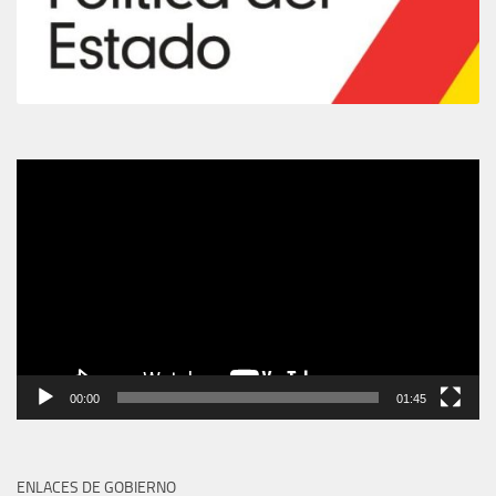
Video
Player
00:00
01:45
ENLACES DE GOBIERNO