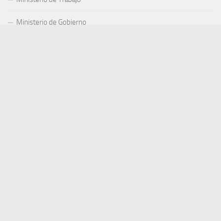
Ministerio de Gobierno
Ministerio de Minería y Metalurgia
Ministerio de Obras Públicas, Servicios y Vivienda
Ministerio de Planificación del Desarrollo
Ministerio de Salud y Deportes
Ministerio de Defensa Nacional