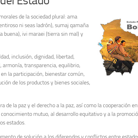
 del Estado
morales de la sociedad plural: ama
mentiroso ni seas ladrón), sumaj qamaña
a buena), ivi maraei (tierra sin mal) y
dad, inclusión, dignidad, libertad,
 armonía, transparencia, equilibrio,
 en la participación, bienestar común,
bución de los productos y bienes sociales,
ura de la paz y el derecho a la paz, así como la cooperación en
l conocimiento mutuo, al desarrollo equitativo y a la promoció
los estados.
umento de solución a los diferendos y conflictos entre estado