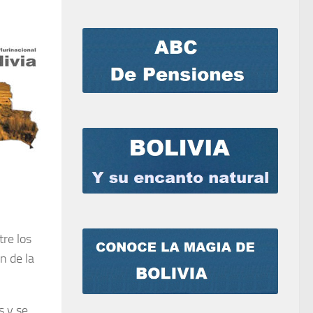
tre los
n de la
s y se