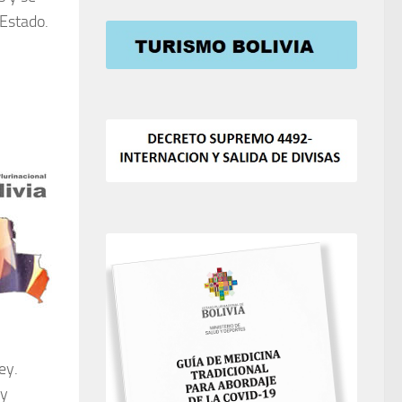
 Estado.
ey.
 y