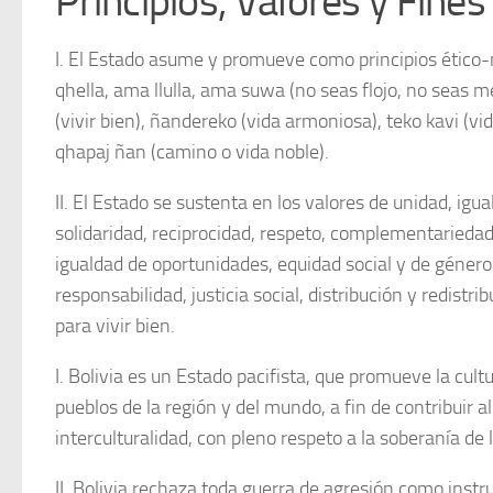
Principios, Valores y Fines
I. El Estado asume y promueve como principios ético-
qhella, ama llulla, ama suwa (no seas flojo, no seas 
(vivir bien), ñandereko (vida armoniosa), teko kavi (vid
qhapaj ñan (camino o vida noble).
II. El Estado se sustenta en los valores de unidad, igual
solidaridad, reciprocidad, respeto, complementariedad,
igualdad de oportunidades, equidad social y de género
responsabilidad, justicia social, distribución y redistri
para vivir bien.
I. Bolivia es un Estado pacifista, que promueve la cult
pueblos de la región y del mundo, a fin de contribuir a
interculturalidad, con pleno respeto a la soberanía de 
II. Bolivia rechaza toda guerra de agresión como instr