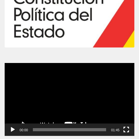
Video
Player
00:00
01:45