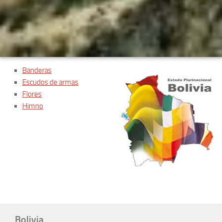
Banderas
Escudos de armas
Flores
Himno
Bolivia