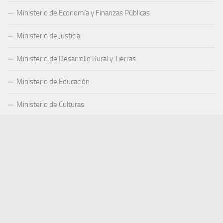
Ministerio de Economía y Finanzas Públicas
Ministerio de Justicia
Ministerio de Desarrollo Rural y Tierras
Ministerio de Educación
Ministerio de Culturas
Ministerio de Trabajo
Ministerio de Gobierno
Ministerio de Minería y Metalurgia
Ministerio de Obras Públicas, Servicios y Vivienda
Ministerio de Planificación del Desarrollo